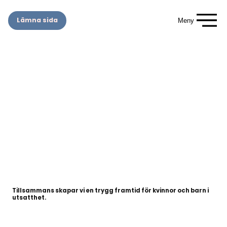
Lämna sida
Meny
Tillsammans skapar vi en trygg framtid för kvinnor och barn i
utsatthet.