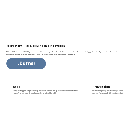
Så arbetar vi – stöd, prevention och påverkan
Vi finns för kvinnor och HBTQI-personer med utländsk bakgrund som lever i våld och hedersförtryck. Hos oss är trygghet mer än skydd – det handlar om att
bygga styrka, gemenskap och framtidstro. Därför arbetar vi genom stöd, prevention och påverkan.
Läs mer
Stöd
Prevention
Vi erbjuder trygghet och praktisk hjälp för kvinnor, barn och HBTQI-personer som lever i utsatthet.
Vi arbetar långsiktigt för att förebygga våld, isolering
Hos oss finns stöd både före, under och efter myndighetskontakt.
samhällsinformation och nätverk stärker vi individens 