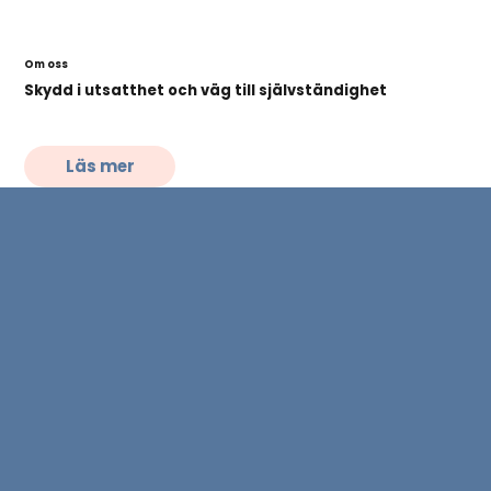
Om oss
Skydd i utsatthet och väg till självständighet
Somaya stödjour har över 25 års erfarenhet av att stötta kvinnor och HBTQI-personer med utländsk bakgrund som lever i våld eller hedersförtryck. Vår flerspråkiga personal
arbetar genom stödlinje, skyddat boende och aktivitetscenter för att ge varje individ trygghet, styrka och möjlighet att bygga ett självständigt liv.
Vi skapar varaktig trygghet
för kvinnor och barn i utsatthet – för ett liv fritt från våld.
Läs mer