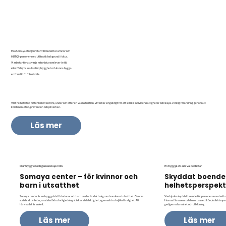
Hos Somaya stödjour står våldsutsatta kvinnor och
HBTQI-personer med utländsk bakgrund i fokus.
Vi arbetar för att varje människa som lever i våld
eller förtryck ska få stöd, trygghet och kunna bygga
en framtid fri från rädsla.
Vårt helhetsstöd möter behoven före, under och efter en våldssituation. Vi verkar långsiktigt för att stärka individers rättigheter och skapa verklig förändring genom att
kombinera stöd, prevention och påverkan.
Där trygghet och gemenskap möts
En trygg plats när våldet hotar
Somaya center – för kvinnor och
Skyddat boend
barn i utsatthet
helhetsperspekt
Somaya center är en trygg plats för kvinnor och barn med utländsk bakgrund som lever i utsatthet. Genom
Vi erbjuder skyddat boende för personer som utsatts fö
sociala aktiviteter, samtalsstöd och vägledning stärker vi delaktighet, egenmakt och självständighet. Att
Hos oss får vuxna och barn, oavsett kön, individanpa
hänvisa hit är enkelt.
gedigen erfarenhet och utbildning.