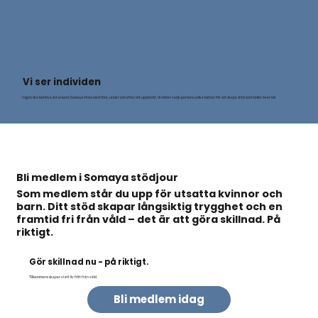
Vi ser individen
Ingen ska behöva stå ensam: Somaya finns med före, under och efter ett uppbrott. Vi möter varje persons unika behov för att skapa stöd som håller över tid.
Bli medlem i Somaya stödjour
Som medlem står du upp för utsatta kvinnor och
barn. Ditt stöd skapar långsiktig trygghet och en
framtid fri från våld – det är att göra skillnad. På
riktigt.
Gör skillnad nu - på riktigt.
Tillsammans skapar vi ett liv fritt från våld.