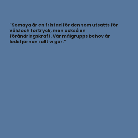
"Somaya är en fristad för den som utsatts för
våld och förtryck, men också en
förändringskraft. Vår målgrupps behov är
ledstjärnan i allt vi gör."