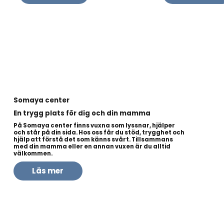
Somaya center
En trygg plats för dig och din mamma
På Somaya center finns vuxna som lyssnar, hjälper
och står på din sida. Hos oss får du stöd, trygghet och
hjälp att förstå det som känns svårt. Tillsammans
med din mamma eller en annan vuxen är du alltid
välkommen.
Läs mer