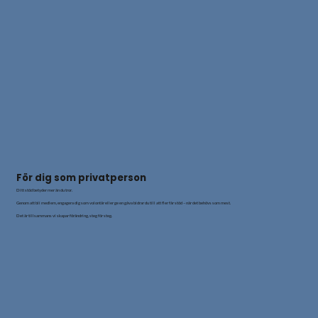
För dig som privatperson
Ditt stöd betyder mer än du tror.
Genom att bli medlem, engagera dig som volontär eller ge en gåva bidrar du till att fler får stöd – när det behövs som mest.
Det är tillsammans vi skapar förändring, steg för steg.