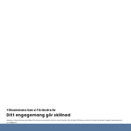
Tillsammans kan vi förändra liv
Ditt engagemang gör skillnad
Varje gåva, timme och insats gör skillnad för personer som behöver stöd i en utsatt situation. När du bidrar till Somayas arbete är du med och skapar trygghet, gemenskap och
nya möjligheter.