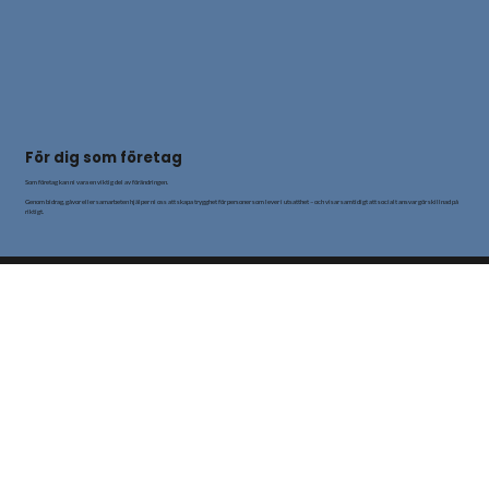
För dig som företag
Som företag kan ni vara en viktig del av förändringen.
Genom bidrag, gåvor eller samarbeten hjälper ni oss att skapa trygghet för personer som lever i utsatthet – och visar samtidigt att socialt ansvar gör skillnad på
riktigt.
Somaya Center
Kansli:
08-760 96 11
Jour:
020-81 82 83
E-post:
info@somaya.se
Kontakt: stodjouren@somaya.se
Swish: 123 53 82 841
Bankgiro: 572-2699
Om Somaya
Om Somaya
Lediga tjänster