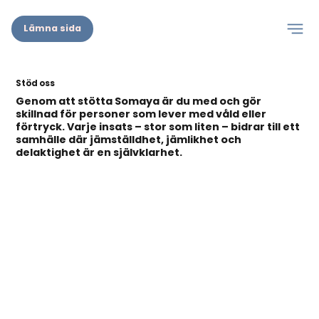
Lämna sida
Stöd oss
Genom att stötta Somaya är du med och gör
skillnad för personer som lever med våld eller
förtryck. Varje insats – stor som liten – bidrar till ett
samhälle där jämställdhet, jämlikhet och
delaktighet är en självklarhet.