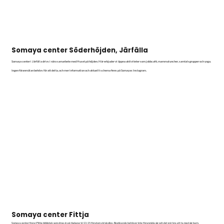
Somaya center Söderhöjden, Järfälla
Somaya center i Järfälla drivs i nära samarbete med Huset på höjden. Här erbjuder vi öppna aktiviteter som jobbcafé, mammaluncher, samtalsgrupper och yoga.
Ingen föranmälan behövs för att delta, och mer information och aktuellt schema finns på Somayas Instagram.
Somaya center Fittja
Somaya center finns i Fittja bibliotek som drop-in på tisdagar kl 13-15 förutom vid skollov. Besökande behöver inte föranmäla sig och det går bra att ta med sig barn.