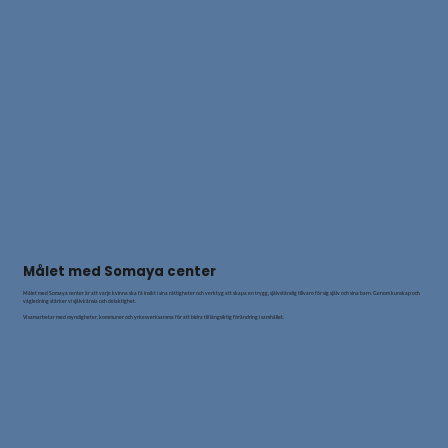
Målet med Somaya center
Målet med Somaya center är att varje kvinna ska få insikt i sina rättigheter och verktyg att skapa en trygg, självständig tillvaro för sig själv och sina barn. Genom kunskap och
vägledning stärker vi självkänsla och delaktighet.
Vi samarbetar med myndigheter, kommuner och yrkesverksamma för att bidra till långsiktig förändring i samhället.