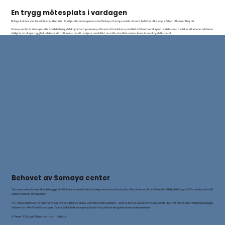
En trygg mötesplats i vardagen
Många kvinnor som ännu inte är etablerade i Sverige, eller som upplever utanförskap och svaga sociala nätverk, behöver olika slags stöd och ofta över lång tid.
Somaya center är deras plats för återhämtning, delaktighet och gemenskap. Genom att kombinera praktiskt stöd med kunskap och social samvaro stärker vi kvinnors och barns
möjlighet att skapa trygghet och framtidstro. Kunskap om att navigera i samhället, om våld och våldets mekanismer är en viktig del i arbetet.
Behovet av Somaya center
Somaya center är en unik och trygg plats för kvinnor med utländsk bakgrund som varit utsatta, eller riskerar att utsättas, för våld och förtryck. Ofta behövs ett stöd
utöver samhällets insatser.
Till våra center kan kvinnor hänvisas av socialtjänst, skola, vård eller andra aktörer – eller själva ta kontakt. Hos oss får de hjälp att förstå sina rättigheter, bygga
nätverk och återfå kraft i vardagen. Vårt stöd är behovsanpassat och vilar på forskningsbaserade arbetsmetoder.
Vi finns i Fittja, på Södermalm och i Järfälla.