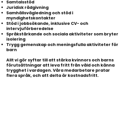
Samtalsstöd
Juridisk rådgivning
Samhällsvägledning och stöd i
myndighetskontakter
Stöd i jobbsökande, inklusive CV- och
intervjuförberedelse
Språkstärkande och sociala aktiviteter som bryter
isolering
Trygg gemenskap och meningsfulla aktiviteter för
barn
Allt vi gör syftar till att stärka kvinnors och barns
förutsättningar att leva fritt från våld och känna
trygghet i vardagen. Våra medarbetare pratar
flera språk, och att delta är kostnadsfritt.