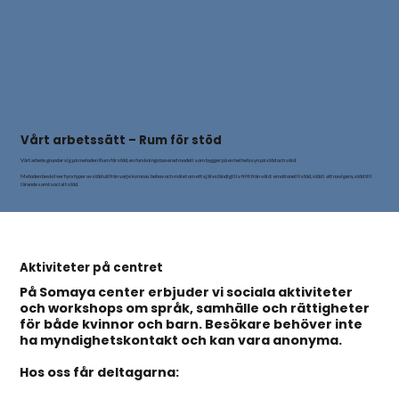
Vårt arbetssätt – Rum för stöd
Vårt arbete grundar sig på metoden Rum för stöd, en forskningsbaserad modell som bygger på en helhetssyn på stöd och våld.
Metoden beskriver fyra typer av stöd utifrån varje kvinnas behov och målet om ett självständigt liv fritt från våld: emotionellt stöd, stöd i att navigera, stöd till
lärande samt socialt stöd.
Aktiviteter på centret
På Somaya center erbjuder vi sociala aktiviteter
och workshops om språk, samhälle och rättigheter
för både kvinnor och barn. Besökare behöver inte
ha myndighetskontakt och kan vara anonyma.
Hos oss får deltagarna: