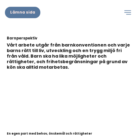
Lämna sida
Barnperspektiv
Vårt arbete utgår från barnkonventionen och varje
barns rätt till liv, utveckling och en trygg miljö fri
från våld. Barn ska ha lika möjligheter och
rättigheter, och frihetsbegränsningar på grund av
kön ska alltid motarbetas.
En egen part med behov, önskemål och rättigheter