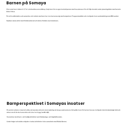
Barnen på Somaya
Vi tar emot barn i åldern 0-17 år i vårdnadshavares sällskap. Varje barn får en egen kontaktperson med huvudansvar för att följa ärendet under placeringstiden med barnets
bästa i fokus.
För att kvalitetssäkra och samordna vårt arbete med barn har vi en barnansvarig med kompetens i Trappanmodellen och vi erbjuder även samtalsstöd genom BRA-samtal.
Vi jobbar också aktivt med föräldrastöd och att stärka föräldra-barnrelationen.
Barnperspektivet i Somayas insatser
På centret arbetar vi med att utöka de boendes nätverk, bryta isolering och skapa social samvaro. Det gäller även för barnen hos oss: vi erbjuder dem känslomässigt stöd och
månar om att de ska kunna leka och växa i en trygg, hemlik miljö.
Vi anordnar såväl barn- och familjeaktiviteter som födelsedags- och högtidsfiranden.
Under helger och skollov erbjuder vi också aktiviteter i nära samarbete med Rädda Barnen.