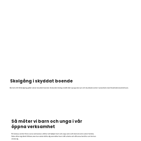
Skolgång i skyddat boende
Barnets rätt till skolgång gäller också i skyddat boende. Skolundervisning enskilt eller i grupp sker på vårt skyddade center i samarbete med Stockholm stads lärteam.
Så möter vi barn och unga i vår
öppna verksamhet
På Somaya center finns vuxna som lyssnar, stöttar och hjälper barn och unga som varit med om svåra saker hemma.
Sidan riktar sig direkt till dem, men kan också stötta dig som möter barn i ditt arbete och vill kunna berätta vart de kan
vända sig.