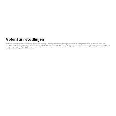
Volontär i stödlinjen
Stödlinjen är en kostnadsfri telefonlinje som är öppen under vardagar. För många kan det vara första gången som de söker hjälp eller berättar om sina upplevelser, och
samtalet kan bli första steget för någon att lämna våldsam/hotfull relation. I huvudsak är ditt uppdrag att ringa upp personer som vill ha stöd på det/de språk du pratar. Din roll
är att lyssna, bekräfta, ge stöd och information.