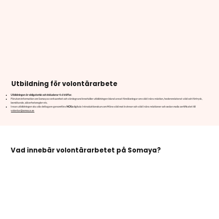
Utbildning för volontärarbete
Utbildningen är obligatorisk och inkluderar 4-6 träffar.
Förutom information om Somayas verksamhet och värdegrund innehåller utbildningen bland annat föreläsningar om våld i nära relation, hedersrelaterat våld och förtryck,
bemötande, säkerhetsregler etc.
Innan utbildningen ska alla deltagare genomföra
NCK:s
digitala Introduktionskurs om Mäns våld mot kvinnor och våld i nära relationer och sedan maila certifikatet till
volontar@somaya.se
Vad innebär volontärarbetet på Somaya?