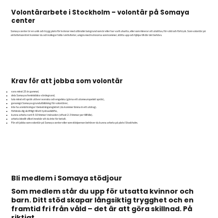
Volontärarbete i Stockholm – volontär på Somaya
center
Somaya center är en unik och trygg plats för kvinnor med utländsk bakgrund som är eller har varit utsatta, eller som riskerar att utsättas, för våld och förtryck. Som volontär på
aktivitetscentret kommer du och kollegor hålla i aktiviteter, umgås med kvinnorna som kommer, stötta upp och hjälpa till där det behövs.
Krav för att jobba som volontär
vara minst 25 år gammal,
dela Somayas feministiska värdegrund,
tala minst ett språk utöver svenska och engelska (gärna ett utomeuropeiskt språk),
genomgå Somayas grundutbildning för volontärer,
inte ha anmärkningar i belastningsregistret (du kommer lämna in ett utdrag).
förbinda dig skriftligt till ett tystnadslöfte,
kunna arbeta runt 8-10 timmar i månaden (oftast 2-3 timmar per tillfälle).
arbeta ideellt vilket innebär att du inte får betalt.
För att jobba som volontär på Somaya center eller som stödperson behöver du kunna arbeta på plats i Stockholm.
Bli medlem i Somaya stödjour
Som medlem står du upp för utsatta kvinnor och
barn. Ditt stöd skapar långsiktig trygghet och en
framtid fri från våld – det är att göra skillnad. På
riktigt.