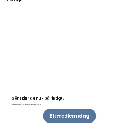
Gör skillnad nu - på riktigt.
Tillsammans skapar vi ett liv fritt från våld.