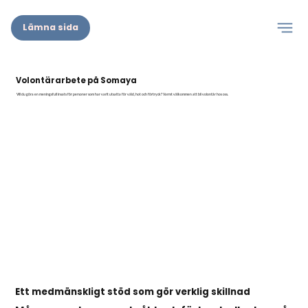
Lämna sida
Volontärarbete på Somaya
Vill du göra en meningsfull insats för personer som har varit utsatta för våld, hot och förtryck? Varmt välkommen att bli volontär hos oss.
Ett medmänskligt stöd som gör verklig skillnad