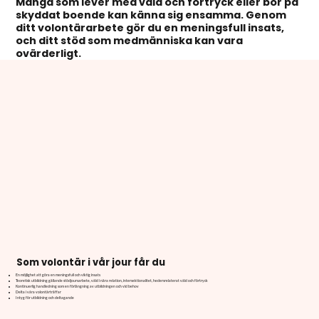
Många som lever med våld och förtryck eller bor på
skyddat boende kan känna sig ensamma. Genom
ditt volontärarbete gör du en meningsfull insats,
och ditt stöd som medmänniska kan vara
ovärderligt.
Som volontär i vår jour får du
En möjlighet att göra en meningsfull och viktig insats
Teoretisk utbildning gällande stödjoursarbete, våld i nära relation, intersektionalitet, hedersrelaterat våld och förtryck
Kontinuerlig handledning som en förlängning av utbildningen och vid behov
Delta i våra volontärträffar
Intyg för utbildning och deltagande