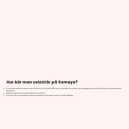
Hur blir man volontär på Somaya?
Vi rekryterar volontärer vid behov och annonserar på våra sociala medier och på vår hemsida när vi påbörjar rekryteringsprocessen. Du får gärna skicka in en intresseanmälan
närsomhelst.
Mejla din ansökan för att sen bli kontaktad för en intervju.
Om du går vidare i rekryteringen kommer du bli inbjuden att genomföra Somayas volontärutbildning.