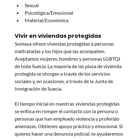
Sexual
Psicológica/Emocional
Add paragraph text. Click “Edit
Material/Económica
Text” to update the font, size and
more. To change and reuse text
themes, go to Site Styles.
Vivir en viviendas protegidas
Somaya ofrece vivendas protegidas a personas 
maltratadas y los hijos que las acompañen. 
Aceptamos mujeres, hombres y personas LGBTQI 
de toda Suecia. La mayoría de las plaza de vivienda 
protegida se otorgan a través de los servicios 
sociales y, en ocasiones, a través de la Junta de 
Inmigración de Suecia.
El tiempo inicial en nuestras viviendas protegidas 
se enfoca en romper el contacto con la persona o 
personas que han empleado violencia y proferido 
amenazas. Obtienes apoyo práctico y emocional. Si 
quieres hacer una denuncia policial, te ayudaremos 