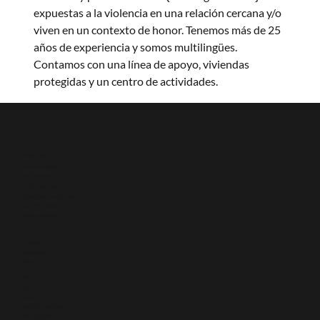
expuestas a la violencia en una relación cercana y/o 
viven en un contexto de honor. Tenemos más de 25 
años de experiencia y somos multilingües. 
Contamos con una línea de apoyo, viviendas 
protegidas y un centro de actividades.
Somaya Center
Kansli:
08-760 96 11
Jour:
020-81 82 83
E-post:
info@somaya.se
Kontakt: stodjouren@somaya.se
Swish: 123 53 82 841
Bankgiro: 572-2699
Om Somaya
Om Somaya
Lediga tjänster
Kontakt
Stöd oss
Stöd oss
Bli medlem
Volontärarbete på Somaya
Skänk pengar eller saker