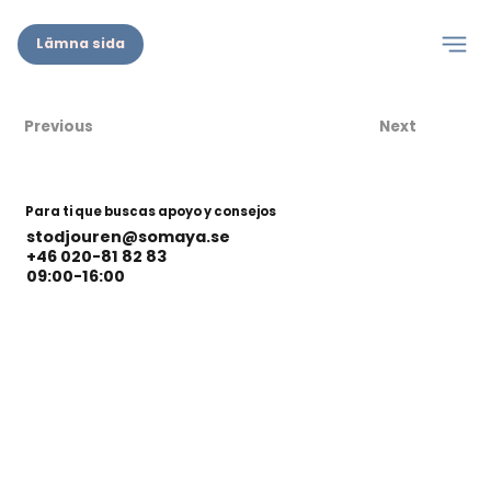
Lämna sida
Previous
Next
Para ti que buscas apoyo y consejos
stodjouren@somaya.se
+46 020-81 82 83
09:00-16:00